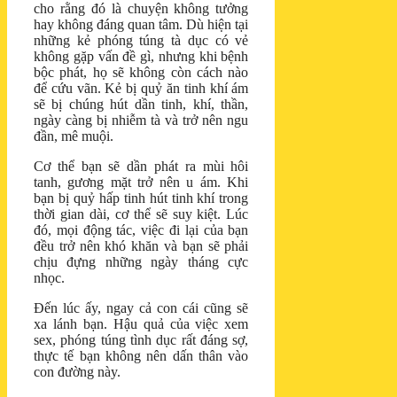
cho rằng đó là chuyện không tưởng
hay không đáng quan tâm. Dù hiện tại
những kẻ phóng túng tà dục có vẻ
không gặp vấn đề gì, nhưng khi bệnh
bộc phát, họ sẽ không còn cách nào
để cứu vãn. Kẻ bị quỷ ăn tinh khí ám
sẽ bị chúng hút dần tinh, khí, thần,
ngày càng bị nhiễm tà và trở nên ngu
đần, mê muội.
Cơ thể bạn sẽ dần phát ra mùi hôi
tanh, gương mặt trở nên u ám. Khi
bạn bị quỷ hấp tinh hút tinh khí trong
thời gian dài, cơ thể sẽ suy kiệt. Lúc
đó, mọi động tác, việc đi lại của bạn
đều trở nên khó khăn và bạn sẽ phải
chịu đựng những ngày tháng cực
nhọc.
Đến lúc ấy, ngay cả con cái cũng sẽ
xa lánh bạn. Hậu quả của việc xem
sex, phóng túng tình dục rất đáng sợ,
thực tế bạn không nên dấn thân vào
con đường này.