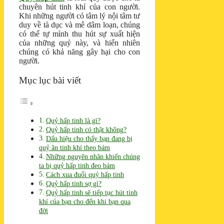
chuyên hút tinh khí của con người.
Khi những người có tâm lý nội tâm tư
duy về tà dục và mê dâm loạn, chúng
có thể tự mình thu hút sự xuất hiện
của những quỷ này, và hiển nhiên
chúng có khả năng gây hại cho con
người.
Mục lục bài viết
Quỷ hấp tinh là gì?
Quỷ hấp tinh có thật không?
Dấu hiệu cho thấy bạn đang bị
quỷ ăn tinh khí theo bám
Những nguyên nhân khiến chúng
ta bị quỷ hấp tinh đeo bám
Cách xua đuổi quỷ hấp tinh
Quỷ hấp tinh sợ gì?
Quỷ hấp tinh sẽ tiếp tục hút tinh
khí của bạn cho đến khi bạn qua
đời