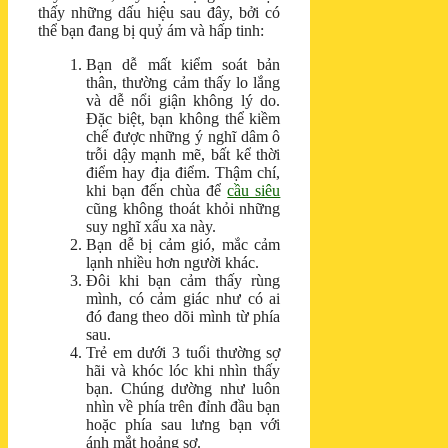
thấy những dấu hiệu sau đây, bởi có
thể bạn đang bị quỷ ám và hấp tinh:
Bạn dễ mất kiểm soát bản
thân, thường cảm thấy lo lắng
và dễ nổi giận không lý do.
Đặc biệt, bạn không thể kiềm
chế được những ý nghĩ dâm ô
trỗi dậy mạnh mẽ, bất kể thời
điểm hay địa điểm. Thậm chí,
khi bạn đến chùa để
cầu siêu
cũng không thoát khỏi những
suy nghĩ xấu xa này.
Bạn dễ bị cảm gió, mắc cảm
lạnh nhiều hơn người khác.
Đôi khi bạn cảm thấy rùng
mình, có cảm giác như có ai
đó đang theo dõi mình từ phía
sau.
Trẻ em dưới 3 tuổi thường sợ
hãi và khóc lóc khi nhìn thấy
bạn. Chúng dường như luôn
nhìn về phía trên đỉnh đầu bạn
hoặc phía sau lưng bạn với
ánh mắt hoảng sợ.