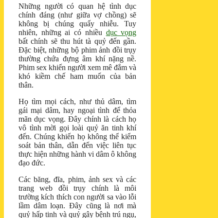
Những người có quan hệ tình dục
chính đáng (như giữa vợ chồng) sẽ
không bị chúng quấy nhiễu. Tuy
nhiên, những ai có nhiều
dục vọng
bất chính sẽ thu hút tà quỷ đến gần.
Đặc biệt, những bộ phim ảnh đồi trụy
thường chứa đựng âm khí nặng nề.
Phim sex khiến người xem mê đắm và
khó kiềm chế ham muốn của bản
thân.
Họ tìm mọi cách, như thủ dâm, tìm
gái mại dâm, hay ngoại tình để thỏa
mãn dục vọng. Đây chính là cách họ
vô tình mời gọi loài quỷ ăn tinh khí
đến. Chúng khiến họ không thể kiểm
soát bản thân, dẫn đến việc liên tục
thực hiện những hành vi dâm ô không
đạo đức.
Các băng, đĩa, phim, ảnh sex và các
trang web đồi trụy chính là môi
trường kích thích con người sa vào lỗi
lầm dâm loạn. Đây cũng là nơi mà
quỷ hấp tinh và quỷ gây bệnh trú ngụ,