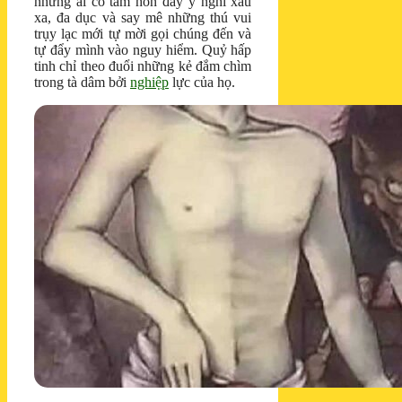
những ai có tâm hồn đầy ý nghĩ xấu
xa, đa dục và say mê những thú vui
trụy lạc mới tự mời gọi chúng đến và
tự đẩy mình vào nguy hiểm. Quỷ hấp
tinh chỉ theo đuổi những kẻ đắm chìm
trong tà dâm bởi
nghiệp
lực của họ.