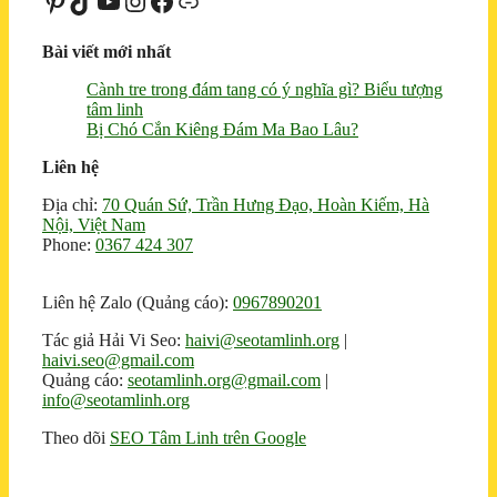
Pinterest
TikTok
Youtube
Instagram
Facebook
Liên kết
Bài viết mới nhất
Cành tre trong đám tang có ý nghĩa gì? Biểu tượng
tâm linh
Bị Chó Cắn Kiêng Đám Ma Bao Lâu?
Liên hệ
Địa chỉ:
70 Quán Sứ, Trần Hưng Đạo, Hoàn Kiếm, Hà
Nội, Việt Nam
Phone:
0367 424 307
Liên hệ Zalo (Quảng cáo):
0967890201
Tác giả Hải Vi Seo:
haivi@seotamlinh.org
|
haivi.seo@gmail.com
Quảng cáo:
seotamlinh.org@gmail.com
|
info@seotamlinh.org
Theo dõi
SEO Tâm Linh trên Google