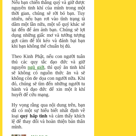
Nếu bạn chiến thắng quỷ và giữ được
nguyên tinh khí của mình trong một
thời gian, chúng sẽ rời bỏ bạn. Tuy
nhiên, nếu bạn rơi vào tình trạng tà
dâm một lần nữa, một số quỷ khác sẽ
lại đến để ám ảnh bạn. Chúng sẽ lợi
dụng những giấc mơ và tưởng tượng
gợi cảm để lôi kéo và đánh bại bạn
khi bạn không thể chuẩn bị đủ.
Theo Kinh Phật, nếu con người tuân
thủ các quy tắc đạo đức và giữ
nguyên
ngũ giới
, thì quỷ ăn tinh khí
sẽ không có nguồn thức ăn và sẽ
không còn đe dọa con người nữa. Khi
đó, chúng sẽ tìm đến những người tu
hành và đạo đức để xin một ít khí
huyết để cứu mạng.
Hy vọng rằng qua nội dung trên, bạn
đã có một sự hiểu biết nhất định về
loại
quỷ hấp tinh
và cảm thấy khích
lệ để thay đổi và hoàn thiện bản thân
mình.