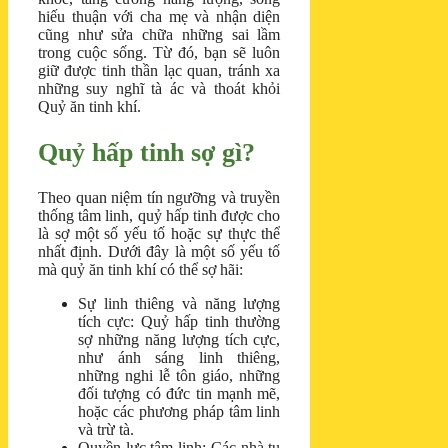
hiếu thuận với cha mẹ và nhận diện
cũng như sửa chữa những sai lầm
trong cuộc sống. Từ đó, bạn sẽ luôn
giữ được tinh thần lạc quan, tránh xa
những suy nghĩ tà ác và thoát khỏi
Quỷ ăn tinh khí.
Quỷ hấp tinh sợ gì?
Theo quan niệm tín ngưỡng và truyền
thống tâm linh, quỷ hấp tinh được cho
là sợ một số yếu tố hoặc sự thực thể
nhất định. Dưới đây là một số yếu tố
mà quỷ ăn tinh khí có thể sợ hãi:
Sự linh thiêng và năng lượng
tích cực: Quỷ hấp tinh thường
sợ những năng lượng tích cực,
như ánh sáng linh thiêng,
những nghi lễ tôn giáo, những
đối tượng có đức tin mạnh mẽ,
hoặc các phương pháp tâm linh
và trừ tà.
Quyền lực tâm linh: Các nhà tu