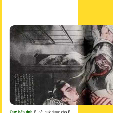
Quỷ hấp tinh
là loài quỷ được cho là