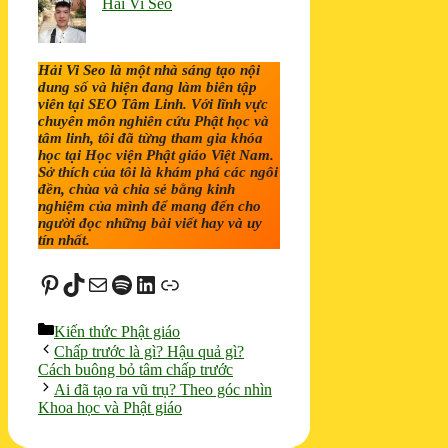
Hải Vi Seo
Hải Vi Seo là một nhà sáng tạo nội
dung số và hiện đang làm biên tập
viên tại SEO Tâm Linh. Với lĩnh vực
chuyên môn nghiên cứu Phật học và
tâm linh, tôi đã từng tham gia khóa
học tại Học viện Phật giáo Việt Nam.
Sở thích của tôi là khám phá các ngôi
đền, chùa và chia sẻ bằng kinh
nghiệm của mình để mang đến cho
người đọc những bài viết hay và uy
tín nhất.
Pinterest
TikTok
Mail
Spotify
LinkedIn
Liên kết
Danh
Kiến thức Phật giáo
mục
Chấp trước là gì? Hậu quả gì?
Cách buông bỏ tâm chấp trước
Ai đã tạo ra vũ trụ? Theo góc nhìn
Khoa học và Phật giáo