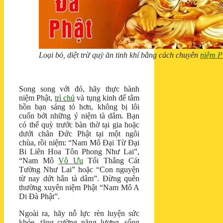
Loại bỏ, diệt trừ quỷ ăn tinh khí bằng cách chuyên
niệm P
Song song với đó, hãy thực hành
niệm Phật,
trì chú
và tụng kinh để tâm
hồn bạn sáng tỏ hơn, không bị lôi
cuốn bởi những ý niệm tà dâm. Bạn
có thể quỳ trước bàn thờ tại gia hoặc
dưới chân Đức Phật tại một ngôi
chùa, rồi niệm: “Nam Mô Đại Từ Đại
Bi Liên Hoa Tôn Phong Như Lai”,
“Nam Mô
Vô Ưu
Tối Thắng Cát
Tường Như Lai” hoặc “Con nguyện
từ nay dứt hẳn tà dâm”. Đừng quên
thường xuyên niệm Phật “Nam Mô A
Di Đà Phật”.
Ngoài ra, hãy nỗ lực rèn luyện sức
khỏe, tăng cường năng lượng, sống