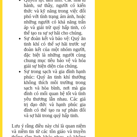
hành, sư thầy, người có kiến
thức và kỹ năng trong việc đối
phó với tình trạng ám ảnh, hoặc
những người có khả năng trấn
áp và giải trừ quỷ hấp tinh, có
thể tạo ra sự sợ hãi cho chúng.
Sự đoàn kết và bảo vệ: Quỷ ăn
tinh khí có thể sợ hãi trước sự
đoàn kết của một nhóm người,
đặc biệt là những người cùng
chung mục tiêu bảo vệ và hóa
giải sự hiện diện của chúng.
Sự trong sạch và gia đình hạnh
phúc: Quỷ ăn tinh khí thường
không thích môi trường trong
sạch và hòa bình, nơi mà gia
đình có mối quan hệ tốt và tình
yêu thương lẫn nhau. Các giá
trị đạo đức và hạnh phúc gia
đình có thể tạo ra sự phản đối
và sợ hãi trong quỷ hấp tinh.
Lưu ý rằng điều này chỉ là quan niệm
và niềm tin từ các tôn giáo và truyền
thống tâm linh khác nhau, và không