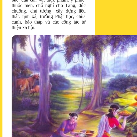
thuốc men, chỗ nghỉ cho Tăng, đúc
chuông, chú tượng, xây dựng liêu
thất, tịnh xá, trường Phật học, chùa
cảnh, bảo tháp và các công tác từ
thiện xã hội.