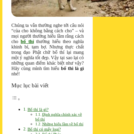
Chúng ta vẫn thường nghe tới câu nói
“của cho không bằng cách cho” – và
mọi người thường hiểu lầm rằng cách
cho
bố thí
thường hiểu theo nghĩa
khinh bỉ, tạm bợ. Nhưng thực chất
trong đạo Phật chữ bố thí lại mang
một ý nghĩa tốt đẹp. Vậy tại sao lại có
những quan điểm khác biệt như vậy?
Hãy cùng mình tìm hiểu
bố thì là gì
nhé!
Mục lục bài viết
Bố thí là gì?
Định nghĩa chính xác về
bố thí
Những hiểu lầm về bố thí
Bố thí có mấy loại?