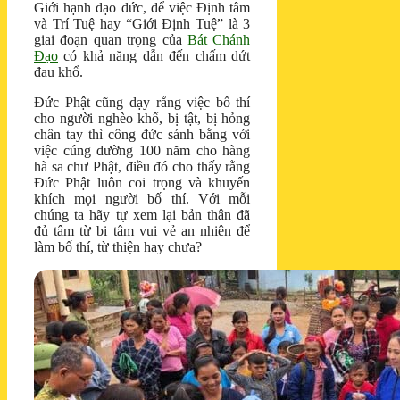
Giới hạnh đạo đức, để việc Định tâm
và Trí Tuệ hay “Giới Định Tuệ” là 3
giai đoạn quan trọng của
Bát Chánh
Đạo
có khả năng dẫn đến chấm dứt
đau khổ.
Đức Phật cũng dạy rằng việc bố thí
cho người nghèo khổ, bị tật, bị hỏng
chân tay thì công đức sánh bằng với
việc cúng dường 100 năm cho hàng
hà sa chư Phật, điều đó cho thấy rằng
Đức Phật luôn coi trọng và khuyến
khích mọi người bố thí. Với mỗi
chúng ta hãy tự xem lại bản thân đã
đủ tâm từ bi tâm vui vẻ an nhiên để
làm bố thí, từ thiện hay chưa?