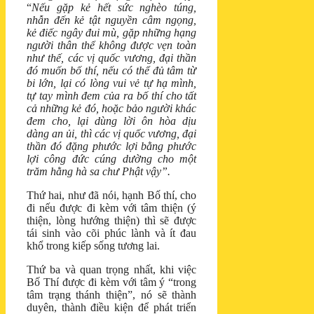
“
Nếu gặp kẻ hết sức nghèo túng,
nhẫn đến kẻ tật nguyền câm ngọng,
kẻ điếc ngây đui mù, gặp những hạng
người thân thể không được vẹn toàn
như thế, các vị quốc vương, đại thần
đó muốn bố thí, nếu có thể đủ tâm từ
bi lớn, lại có lòng vui vẻ tự hạ mình,
tự tay mình đem của ra bố thí cho tất
cả những kẻ đó, hoặc bảo người khác
đem cho, lại dùng lời ôn hòa dịu
dàng an ủi, thì các vị quốc vương, đại
thần đó đặng phước lợi bằng phước
lợi công đức cúng dường cho một
trăm hằng hà sa chư Phật vậy”.
Thứ hai, như đã nói, hạnh Bố thí, cho
đi nếu được đi kèm với tâm thiện (ý
thiện, lòng hướng thiện) thì sẽ được
tái sinh vào cõi phúc lành và ít đau
khổ trong kiếp sống tương lai.
Thứ ba và quan trọng nhất, khi việc
Bố Thí được đi kèm với tâm ý “trong
tâm trạng thánh thiện”, nó sẽ thành
duyên, thành điều kiện để phát triển