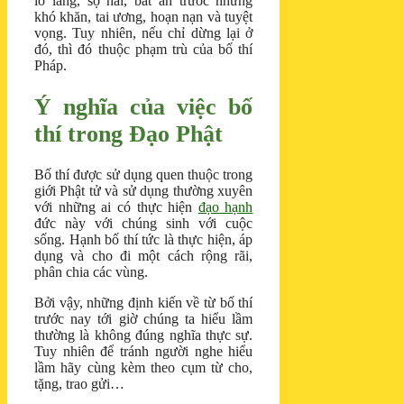
lo lắng, sợ hãi, bất an trước những
khó khăn, tai ương, hoạn nạn và tuyệt
vọng. Tuy nhiên, nếu chỉ dừng lại ở
đó, thì đó thuộc phạm trù của bố thí
Pháp.
Ý nghĩa của việc bố
thí trong Đạo Phật
Bố thí được sử dụng quen thuộc trong
giới Phật tử và sử dụng thường xuyên
với những ai có thực hiện
đạo hạnh
đức này với chúng sinh với cuộc
sống. Hạnh bố thí tức là thực hiện, áp
dụng và cho đi một cách rộng rãi,
phân chia các vùng.
Bởi vậy, những định kiến về từ bố thí
trước nay tới giờ chúng ta hiểu lầm
thường là không đúng nghĩa thực sự.
Tuy nhiên để tránh người nghe hiểu
lầm hãy cùng kèm theo cụm từ cho,
tặng, trao gửi…