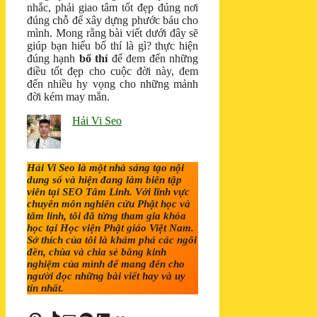
nhắc, phải giao tâm tốt đẹp đúng nơi
đúng chỗ để xây dựng phước báu cho
mình. Mong rằng bài viết dưới đây sẽ
giúp bạn hiểu bố thí là gì? thực hiện
đúng hạnh
bố thí
để đem đến những
điều tốt đẹp cho cuộc đời này, đem
đến nhiều hy vọng cho những mảnh
đời kém may mắn.
Hải Vi Seo
Hải Vi Seo là một nhà sáng tạo nội
dung số và hiện đang làm biên tập
viên tại SEO Tâm Linh. Với lĩnh vực
chuyên môn nghiên cứu Phật học và
tâm linh, tôi đã từng tham gia khóa
học tại Học viện Phật giáo Việt Nam.
Sở thích của tôi là khám phá các ngôi
đền, chùa và chia sẻ bằng kinh
nghiệm của mình để mang đến cho
người đọc những bài viết hay và uy
tín nhất.