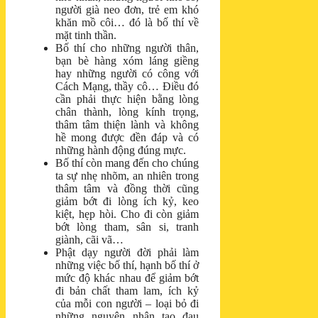
người già neo đơn, trẻ em khó
khăn mồ côi… đó là bố thí về
mặt tinh thần.
Bố thí cho những người thân,
bạn bè hàng xóm láng giềng
hay những người có công với
Cách Mạng, thầy cô… Điều đó
cần phải thực hiện bằng lòng
chân thành, lòng kính trọng,
thâm tâm thiện lành và không
hề mong được đền đáp và có
những hành động đúng mực.
Bố thí còn mang đến cho chúng
ta sự nhẹ nhõm, an nhiên trong
thâm tâm và đồng thời cũng
giảm bớt đi lòng ích kỷ, keo
kiệt, hẹp hòi. Cho đi còn giảm
bớt lòng tham, sân si, tranh
giành, cãi vã…
Phật dạy người đời phải làm
những việc bố thí, hạnh bố thí ở
mức độ khác nhau để giảm bớt
đi bản chất tham lam, ích kỷ
của mỗi con người – loại bỏ đi
những nguyên nhân tạo đau