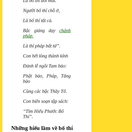
Là bố thí đôi mắt.
Người bố thí chỗ ở,
Là bố thí tất cả.
Bậc giảng dạy
chánh
pháp
,
Là thí pháp bất tử”.
Con hết lòng thành kính
Ðảnh lễ ngôi Tam bảo:
Phật bảo, Pháp, Tăng
bảo
Cùng các bậc Thầy Tổ.
Con biên soạn tập sách:
“Tìm Hiểu Phước Bố
Thí”.
Những hiểu lầm về bố thí