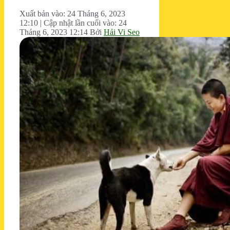
Xuất bản vào: 24 Tháng 6, 2023
12:10
|
Cập nhật lần cuối vào: 24
Tháng 6, 2023 12:14
Bởi
Hải Vi Seo