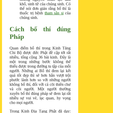
khổ, sinh tử của chúng sinh. Có
thể nói đơn giản rằng bố thí là
thuốc trị bệnh
tham sân si
của
chúng sinh.
Cách bố thí đúng
Pháp
Quan điểm bố thí trong Kinh Tăng
Chi Bộ được đức Phật đề cập tới rất
nhiều, tổng cộng 36 bài kinh. Đây là
một trong những bước không thể
thiếu được trong đường tu tập của mỗi
người. Những ai Bố thí đem lại kết
quả tốt đẹp thì sẽ hơn hẳn vượt trội
phước lành hơn so với những người
không bố thí, đối với cả cõi thiên chư
và cõi người. Một người thường
xuyên bố thí đúng pháp sẽ đem lại rất
nhiều sự vui vẻ, lạc quan, hy vọng
cho mọi người.
Trong Kinh Địa Tạng Phật đã dạy: