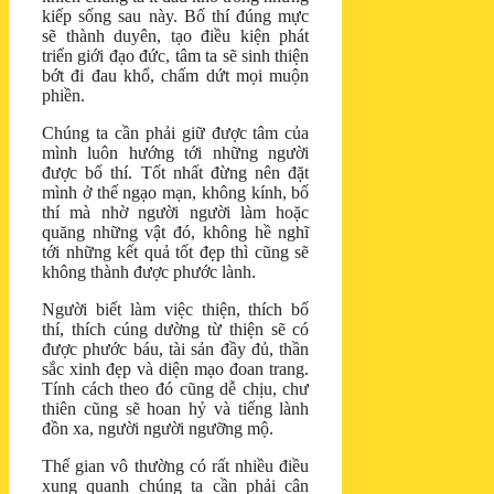
kiếp sống sau này. Bố thí đúng mực
sẽ thành duyên, tạo điều kiện phát
triển giới đạo đức, tâm ta sẽ sinh thiện
bớt đi đau khổ, chấm dứt mọi muộn
phiền.
Chúng ta cần phải giữ được tâm của
mình luôn hướng tới những người
được bố thí. Tốt nhất đừng nên đặt
mình ở thế ngạo mạn, không kính, bố
thí mà nhờ người người làm hoặc
quăng những vật đó, không hề nghĩ
tới những kết quả tốt đẹp thì cũng sẽ
không thành được phước lành.
Người biết làm việc thiện, thích bố
thí, thích cúng dường từ thiện sẽ có
được phước báu, tài sản đầy đủ, thần
sắc xinh đẹp và diện mạo đoan trang.
Tính cách theo đó cũng dễ chịu, chư
thiên cũng sẽ hoan hỷ và tiếng lành
đồn xa, người người ngưỡng mộ.
Thế gian vô thường có rất nhiều điều
xung quanh chúng ta cần phải cân