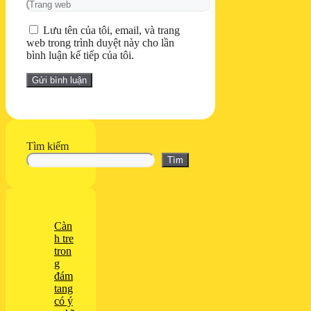
Trang
web
Lưu tên của tôi, email, và trang
web trong trình duyệt này cho lần
bình luận kế tiếp của tôi.
Tìm kiếm
Tìm
Càn
h tre
tron
g
đám
tang
có ý