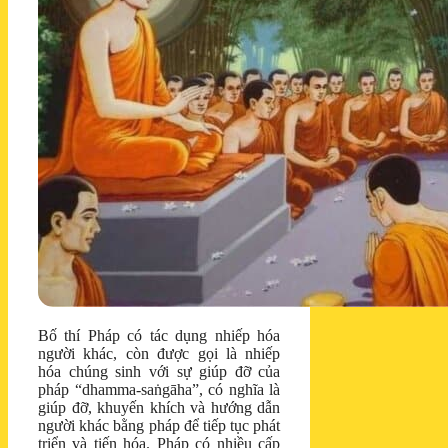
Bố thí Pháp có tác dụng nhiếp hóa
người khác, còn được gọi là nhiếp
hóa chúng sinh với sự giúp đỡ của
pháp “dhamma-saṅgāha”, có nghĩa là
giúp đỡ, khuyến khích và hướng dẫn
người khác bằng pháp để tiếp tục phát
triển và tiến hóa. Pháp có nhiều cấp