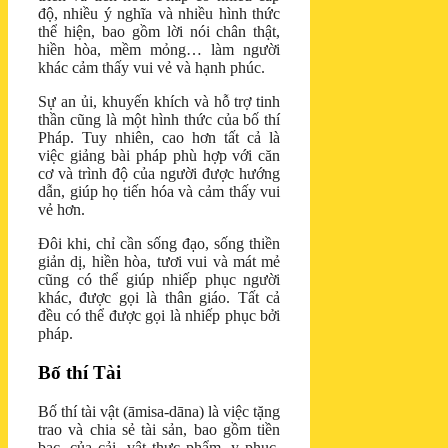
độ, nhiều ý nghĩa và nhiều hình thức
thể hiện, bao gồm lời nói chân thật,
hiền hòa, mềm mỏng… làm người
khác cảm thấy vui vẻ và hạnh phúc.
Sự an ủi, khuyến khích và hỗ trợ tinh
thần cũng là một hình thức của bố thí
Pháp. Tuy nhiên, cao hơn tất cả là
việc giảng bài pháp phù hợp với căn
cơ và trình độ của người được hướng
dẫn, giúp họ tiến hóa và cảm thấy vui
vẻ hơn.
Đôi khi, chỉ cần sống đạo, sống thiền
giản dị, hiền hòa, tươi vui và mát mẻ
cũng có thể giúp nhiếp phục người
khác, được gọi là thân giáo. Tất cả
đều có thể được gọi là nhiếp phục bởi
pháp.
Bố thí Tài
Bố thí tài vật (āmisa-dāna) là việc tặng
trao và chia sẻ tài sản, bao gồm tiền
bạc, của cải, vật thực phẩm, y phục,