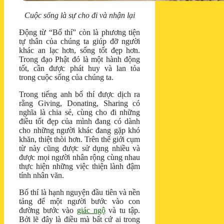
Cuộc sống là sự cho đi và nhận lại
Động từ “Bố thí” còn là phương tiện
tự thân của chúng ta giúp đỡ người
khác an lạc hơn, sống tốt đẹp hơn.
Trong đạo Phật đó là một hành động
tốt, cần được phát huy và lan tỏa
trong cuộc sống của chúng ta.
Trong tiếng anh bố thí được dịch ra
rằng Giving, Donating, Sharing có
nghĩa là chia sẻ, cùng cho đi những
điều tốt đẹp của mình đang có dành
cho những người khác đang gặp khó
khăn, thiệt thòi hơn. Trên thế giới cụm
từ này cũng được sử dụng nhiều và
được mọi người nhân rộng cùng nhau
thực hiện những việc thiện lành đậm
tính nhân văn.
Bố thí là hạnh nguyện đầu tiên và nền
tảng để một người bước vào con
đường bước vào
giác ngộ
và tu tập.
Bởi lẽ đây là điều mà bất cứ ai trong