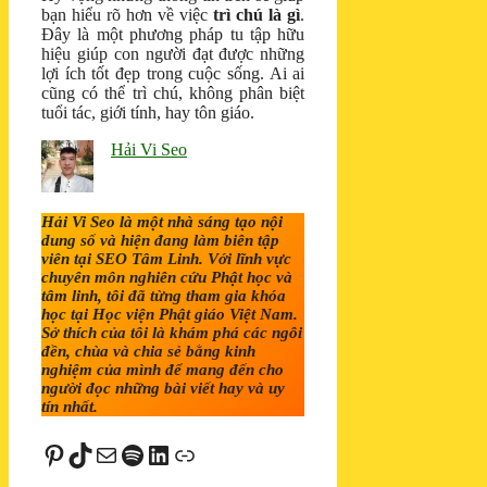
bạn hiểu rõ hơn về việc
trì chú là gì
.
Đây là một phương pháp tu tập hữu
hiệu giúp con người đạt được những
lợi ích tốt đẹp trong cuộc sống. Ai ai
cũng có thể trì chú, không phân biệt
tuổi tác, giới tính, hay tôn giáo.
Hải Vi Seo
Hải Vi Seo là một nhà sáng tạo nội
dung số và hiện đang làm biên tập
viên tại SEO Tâm Linh. Với lĩnh vực
chuyên môn nghiên cứu Phật học và
tâm linh, tôi đã từng tham gia khóa
học tại Học viện Phật giáo Việt Nam.
Sở thích của tôi là khám phá các ngôi
đền, chùa và chia sẻ bằng kinh
nghiệm của mình để mang đến cho
người đọc những bài viết hay và uy
tín nhất.
Pinterest
TikTok
Mail
Spotify
LinkedIn
Liên kết