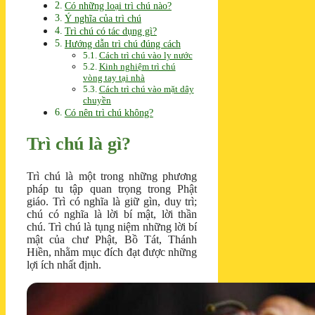
Có những loại trì chú nào?
Ý nghĩa của trì chú
Trì chú có tác dụng gì?
Hướng dẫn trì chú đúng cách
Cách trì chú vào ly nước
Kinh nghiệm trì chú
vòng tay tại nhà
Cách trì chú vào mặt dây
chuyền
Có nên trì chú không?
Trì chú là gì?
Trì chú là một trong những phương
pháp tu tập quan trọng trong Phật
giáo. Trì có nghĩa là giữ gìn, duy trì;
chú có nghĩa là lời bí mật, lời thần
chú. Trì chú là tụng niệm những lời bí
mật của chư Phật, Bồ Tát, Thánh
Hiền, nhằm mục đích đạt được những
lợi ích nhất định.