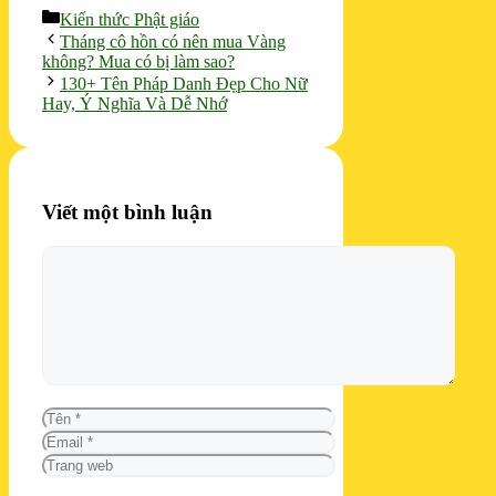
Danh
Kiến thức Phật giáo
mục
Tháng cô hồn có nên mua Vàng
không? Mua có bị làm sao?
130+ Tên Pháp Danh Đẹp Cho Nữ
Hay, Ý Nghĩa Và Dễ Nhớ
Viết một bình luận
Bình
luận
Tên
Email
Trang
web