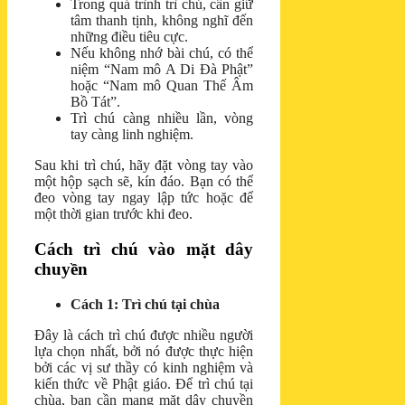
Trong quá trình trì chú, cần giữ
tâm thanh tịnh, không nghĩ đến
những điều tiêu cực.
Nếu không nhớ bài chú, có thể
niệm “Nam mô A Di Đà Phật”
hoặc “Nam mô Quan Thế Âm
Bồ Tát”.
Trì chú càng nhiều lần, vòng
tay càng linh nghiệm.
Sau khi trì chú, hãy đặt vòng tay vào
một hộp sạch sẽ, kín đáo. Bạn có thể
đeo vòng tay ngay lập tức hoặc để
một thời gian trước khi đeo.
Cách trì chú vào mặt dây
chuyền
Cách 1: Trì chú tại chùa
Đây là cách trì chú được nhiều người
lựa chọn nhất, bởi nó được thực hiện
bởi các vị sư thầy có kinh nghiệm và
kiến thức về Phật giáo. Để trì chú tại
chùa, bạn cần mang mặt dây chuyền