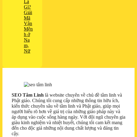
Là
Gì?
Giải
Mã
Vận
Mện
h ở
Na
m,
Nữ
SEO Tâm Linh
là website chuyên về chủ đề tâm linh và
Phật giáo. Chúng tôi cung cấp những thông tin hữu ích,
kiến thức chuyên sâu về tâm linh và Phật giáo, giúp mọi
người hiểu rõ hơn về giá trị của những giáo pháp này và
áp dụng vào cuộc sống hàng ngày. Với đội ngũ chuyên gia
giàu kinh nghiệm và nhiệt huyết, chúng tôi cam kết mang
đến cho độc giả những nội dung chất lượng và đáng tin
cậy.