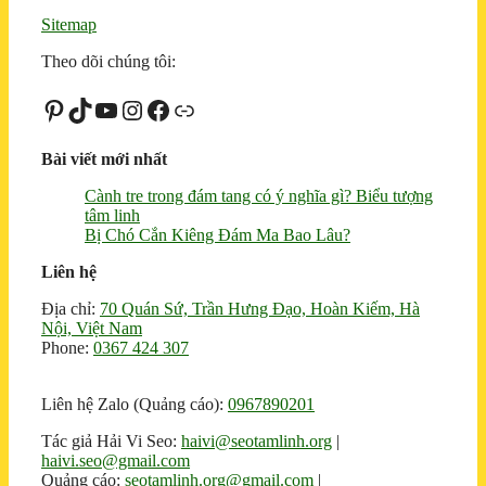
Sitemap
Theo dõi chúng tôi:
Pinterest
TikTok
Youtube
Instagram
Facebook
Liên kết
Bài viết mới nhất
Cành tre trong đám tang có ý nghĩa gì? Biểu tượng
tâm linh
Bị Chó Cắn Kiêng Đám Ma Bao Lâu?
Liên hệ
Địa chỉ:
70 Quán Sứ, Trần Hưng Đạo, Hoàn Kiếm, Hà
Nội, Việt Nam
Phone:
0367 424 307
Liên hệ Zalo (Quảng cáo):
0967890201
Tác giả Hải Vi Seo:
haivi@seotamlinh.org
|
haivi.seo@gmail.com
Quảng cáo:
seotamlinh.org@gmail.com
|