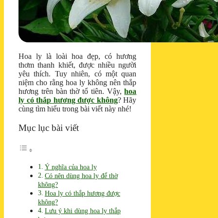
Hoa ly là loài hoa đẹp, có hương
thơm thanh khiết, được nhiều người
yêu thích. Tuy nhiên, có một quan
niệm cho rằng hoa ly không nên thắp
hương trên bàn thờ tổ tiên. Vậy,
hoa
ly có thắp hương được không
? Hãy
cùng tìm hiểu trong bài viết này nhé!
Mục lục bài viết
Ý nghĩa của hoa ly
Có nên dùng hoa ly để thờ
không?
Hoa ly có thắp hương được
không?
Lưu ý khi dùng hoa ly thắp