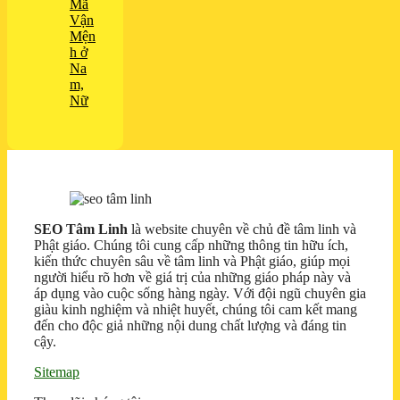
Mã
Vận
Mện
h ở
Na
m,
Nữ
SEO Tâm Linh
là website chuyên về chủ đề tâm linh và
Phật giáo. Chúng tôi cung cấp những thông tin hữu ích,
kiến thức chuyên sâu về tâm linh và Phật giáo, giúp mọi
người hiểu rõ hơn về giá trị của những giáo pháp này và
áp dụng vào cuộc sống hàng ngày. Với đội ngũ chuyên gia
giàu kinh nghiệm và nhiệt huyết, chúng tôi cam kết mang
đến cho độc giả những nội dung chất lượng và đáng tin
cậy.
Sitemap