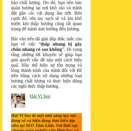
bảo chất lượng. Do đó, bạn nên bảo
quản hương tại nơi khô ráo và tránh
đặt gần các vật dụng ẩm ướt. Bên
cạnh đó, rửa tay sạch sẽ và lau khô
trước khi thắp hương cũng rất quan
trọng để tránh ảnh hưởng đến hương.
Bài văn trên đã giải đáp thắc mắc của
bạn về việc “
thắp nhang bị gãy
chân nhang có sao không
”. Hi vọng
rằng những lời khuyên sẽ giúp bạn
giải quyết vấn đề này một cách hiệu
quả. Hãy thể hiện sự tôn trọng và
lòng thành kính của mình đối với Bề
trên bằng cách sử dụng những loại
hương chất lượng và thực hiện đúng
các nghi thức thắp hương.
Hải Vi Seo
Hải Vi Seo là một nhà sáng tạo nội
dung số và hiện đang làm biên tập
viên tại SEO Tâm Linh. Với lĩnh vực
chuyên môn nghiên cứu Phật học và