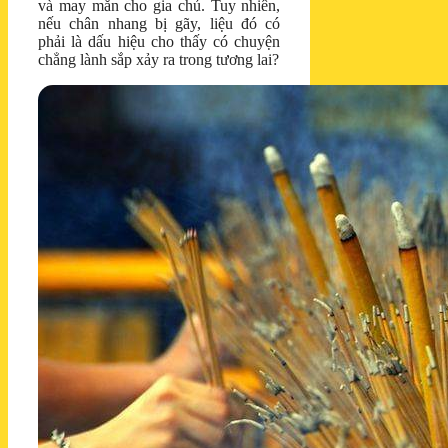
và may mắn cho gia chủ. Tuy nhiên,
nếu chân nhang bị gãy, liệu đó có
phải là dấu hiệu cho thấy có chuyện
chẳng lành sắp xảy ra trong tương lai?