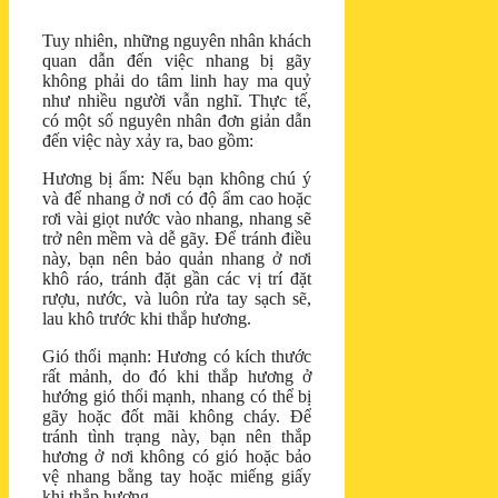
Tuy nhiên, những nguyên nhân khách
quan dẫn đến việc nhang bị gãy
không phải do tâm linh hay ma quỷ
như nhiều người vẫn nghĩ. Thực tế,
có một số nguyên nhân đơn giản dẫn
đến việc này xảy ra, bao gồm:
Hương bị ẩm: Nếu bạn không chú ý
và để nhang ở nơi có độ ẩm cao hoặc
rơi vài giọt nước vào nhang, nhang sẽ
trở nên mềm và dễ gãy. Để tránh điều
này, bạn nên bảo quản nhang ở nơi
khô ráo, tránh đặt gần các vị trí đặt
rượu, nước, và luôn rửa tay sạch sẽ,
lau khô trước khi thắp hương.
Gió thổi mạnh: Hương có kích thước
rất mảnh, do đó khi thắp hương ở
hướng gió thổi mạnh, nhang có thể bị
gãy hoặc đốt mãi không cháy. Để
tránh tình trạng này, bạn nên thắp
hương ở nơi không có gió hoặc bảo
vệ nhang bằng tay hoặc miếng giấy
khi thắp hương.