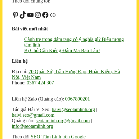
Theo dõi chúng tôi:
Pinterest
TikTok
Youtube
Instagram
Facebook
Liên kết
Bài viết mới nhất
Cành tre trong đám tang có ý nghĩa gì? Biểu tượng
tâm linh
Bị Chó Cắn Kiêng Đám Ma Bao Lâu?
Liên hệ
Địa chỉ:
70 Quán Sứ, Trần Hưng Đạo, Hoàn Kiếm, Hà
Nội, Việt Nam
Phone:
0367 424 307
Liên hệ Zalo (Quảng cáo):
0967890201
Tác giả Hải Vi Seo:
haivi@seotamlinh.org
|
haivi.seo@gmail.com
Quảng cáo:
seotamlinh.org@gmail.com
|
info@seotamlinh.org
Theo dõi
SEO Tâm Linh trên Google