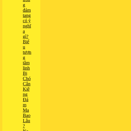
g
đám
tang
có ý
nghĩ
a
gì?
Biể
u
tượn
g
tâm
linh
Bị
Chó
Cắn
Kiê
ng
Đá
m
Ma
Bao
Lâu
?