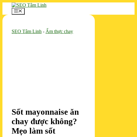
Chuyển
đến
Menu
nội
dung
SEO Tâm Linh
-
Ẩm thực chay
Sốt mayonnaise ăn
chay được không?
Mẹo làm sốt