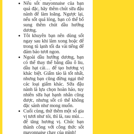
Nếu sốt mayonnaise của bạn
quá đặc, hãy thêm chút sữa đậu
nành để làm loãng. Ngược lại,
nếu sốt quá lỏng, bạn có thể bổ
sung thêm chút dầu hướng
dương.
Tôi khuyên bạn nên dùng sốt
ngay sau khi làm xong hoặc để
trong tủ lạnh tối đa vài tiếng để
đảm bảo tươi ngon.
Ngoài dầu hướng dương, bạn
có thể thay thế bằng dầu ô liu,
dầu hạt cải… để tạo hương vị
khác biệt. Giấm táo là tốt nhất,
nhưng bạn cũng đừng ngại thử
các loại giấm khác. Sữa đậu
nành là lựa chọn hoàn hảo, tuy
nhiên sữa hạt hạnh nhân cũng
được, nhưng sốt có thể không
đặc sánh như mong muốn.
Cuối cùng, thử thêm một số gia
vị tươi như tỏi, thì là, rau mùi…
để tăng hương vị. Chúc bạn
thành công với công thức sốt
mayonnaise chay của mình!