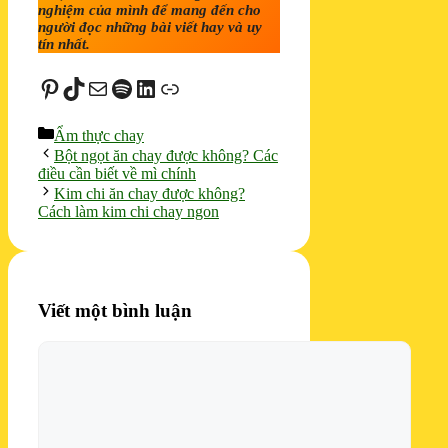
nghiệm của mình để mang đến cho
người đọc những bài viết hay và uy
tín nhất.
Pinterest
TikTok
Mail
Spotify
LinkedIn
Liên kết
Danh
Ẩm thực chay
mục
Bột ngọt ăn chay được không? Các
điều cần biết về mì chính
Kim chi ăn chay được không?
Cách làm kim chi chay ngon
Viết một bình luận
Bình
luận