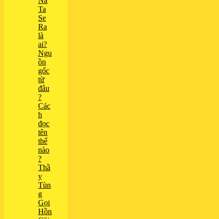
Na
Ta
Se
Ra
là
ai?
Ngu
ồn
gốc
từ
đâu
?
Các
h
đọc
tên
thế
nào
?
Thầ
y
Tùn
g
Gọi
Hồn