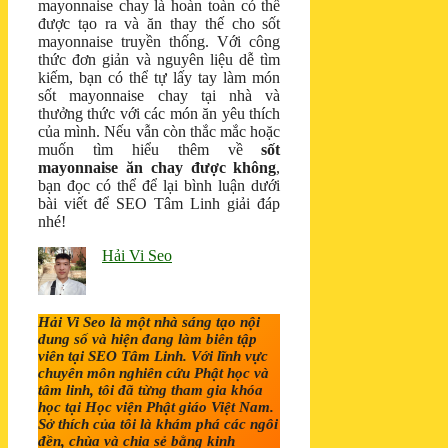
mayonnaise chay là hoàn toàn có thể
được tạo ra và ăn thay thế cho sốt
mayonnaise truyền thống. Với công
thức đơn giản và nguyên liệu dễ tìm
kiếm, bạn có thể tự lấy tay làm món
sốt mayonnaise chay tại nhà và
thưởng thức với các món ăn yêu thích
của mình. Nếu vẫn còn thắc mắc hoặc
muốn tìm hiểu thêm về
sốt
mayonnaise ăn chay được không
,
bạn đọc có thể để lại bình luận dưới
bài viết để SEO Tâm Linh giải đáp
nhé!
Hải Vi Seo
Hải Vi Seo là một nhà sáng tạo nội
dung số và hiện đang làm biên tập
viên tại SEO Tâm Linh. Với lĩnh vực
chuyên môn nghiên cứu Phật học và
tâm linh, tôi đã từng tham gia khóa
học tại Học viện Phật giáo Việt Nam.
Sở thích của tôi là khám phá các ngôi
đền, chùa và chia sẻ bằng kinh