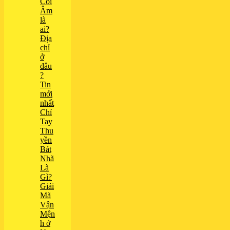
Cõi
Âm
là
ai?
Địa
chỉ
ở
đâu
?
Tin
mới
nhất
Chỉ
Tay
Thu
yền
Bát
Nhã
Là
Gì?
Giải
Mã
Vận
Mện
h ở