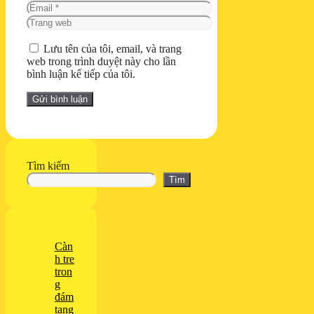
Email
Trang
web
Lưu tên của tôi, email, và trang
web trong trình duyệt này cho lần
bình luận kế tiếp của tôi.
Tìm kiếm
Tìm
Càn
h tre
tron
g
đám
tang