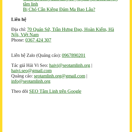
tâm linh
Bị Chó Cắn Kiêng Đám Ma Bao Lâu?
Liên hệ
Địa chỉ:
70 Quán Sứ, Trần Hưng Đạo, Hoàn Kiếm, Hà
Nội, Việt Nam
Phone:
0367 424 307
Liên hệ Zalo (Quảng cáo):
0967890201
Tác giả Hải Vi Seo:
haivi@seotamlinh.org
|
haivi.seo@gmail.com
Quảng cáo:
seotamlinh.org@gmail.com
|
info@seotamlinh.org
Theo dõi
SEO Tâm Linh trên Google