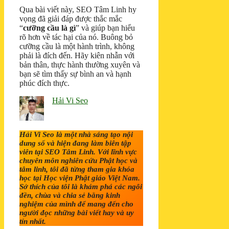
Qua bài viết này, SEO Tâm Linh hy
vọng đã giải đáp được thắc mắc
“
cưỡng cầu là gì
” và giúp bạn hiểu
rõ hơn về tác hại của nó. Buông bỏ
cưỡng cầu là một hành trình, không
phải là đích đến. Hãy kiên nhẫn với
bản thân, thực hành thường xuyên và
bạn sẽ tìm thấy sự bình an và hạnh
phúc đích thực.
Hải Vi Seo
Hải Vi Seo là một nhà sáng tạo nội
dung số và hiện đang làm biên tập
viên tại SEO Tâm Linh. Với lĩnh vực
chuyên môn nghiên cứu Phật học và
tâm linh, tôi đã từng tham gia khóa
học tại Học viện Phật giáo Việt Nam.
Sở thích của tôi là khám phá các ngôi
đền, chùa và chia sẻ bằng kinh
nghiệm của mình để mang đến cho
người đọc những bài viết hay và uy
tín nhất.