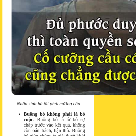
Nhân sinh hà tất phải cưỡng cầu
Buông bỏ không phải là bỏ
cuộc
: Buông bỏ là từ bỏ sự
chấp trước vào kết quả, không
còn oán trách, hận thù. Buông
bỏ giúp chúng ta giải thoát khỏi