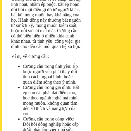
linh hoạt, nhằm ép buộc, bắt ép hoặc
đòi hỏi một điều gì đó từ người khác,
bất kể mong muốn hay khả năng của
họ. Hành động này thường bắt nguồn
từ sự ích kỷ, mong muốn kiểm soát,
hoặc nỗi sợ hãi mất mát. Cưỡng cầu
có thể biểu hiện ở nhiều khía cạnh
khác nhau, từ tình yêu, công việc, gia
đình cho đến các mối quan hệ xã hội.
Ví dụ về cưỡng cầu:
Cưỡng cầu trong tình yêu: Ép
buộc người yêu phải thay đổi
tính cách, ngoại hình, hoặc
quan điểm sống theo ý mình.
Cưỡng cầu trong gia đình: Bắt
ép con cái phải đạt điểm cao,
học theo ngành nghề mà mình
mong muốn, không quan tâm
đến sở thích và năng lực của
con.
Cưỡng cầu trong công việc:
Đòi hỏi đồng nghiệp hoặc cấp
dưới phải làm việc quá sức,