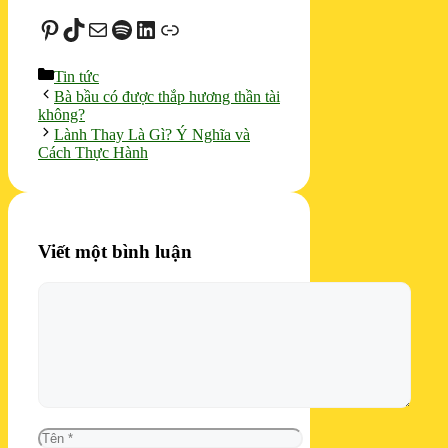
Pinterest
TikTok
Mail
Spotify
LinkedIn
Liên kết
Danh
Tin tức
mục
Bà bầu có được thắp hương thần tài
không?
Lành Thay Là Gì? Ý Nghĩa và
Cách Thực Hành
Viết một bình luận
Bình
luận
Tên