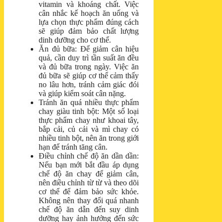
vitamin và khoáng chất. Việc
cân nhắc kế hoạch ăn uống và
lựa chọn thực phẩm đúng cách
sẽ giúp đảm bảo chất lượng
dinh dưỡng cho cơ thể.
Ăn đủ bữa: Để giảm cân hiệu
quả, cần duy trì tần suất ăn đều
và đủ bữa trong ngày. Việc ăn
đủ bữa sẽ giúp cơ thể cảm thấy
no lâu hơn, tránh cảm giác đói
và giúp kiểm soát cân nặng.
Tránh ăn quá nhiều thực phẩm
chay giàu tinh bột: Một số loại
thực phẩm chay như khoai tây,
bắp cải, củ cải và mì chay có
nhiều tinh bột, nên ăn trong giới
hạn để tránh tăng cân.
Điều chỉnh chế độ ăn dần dần:
Nếu bạn mới bắt đầu áp dụng
chế độ ăn chay để giảm cân,
nên điều chỉnh từ từ và theo dõi
cơ thể để đảm bảo sức khỏe.
Không nên thay đổi quá nhanh
chế độ ăn dẫn đến suy dinh
dưỡng hay ảnh hưởng đến sức