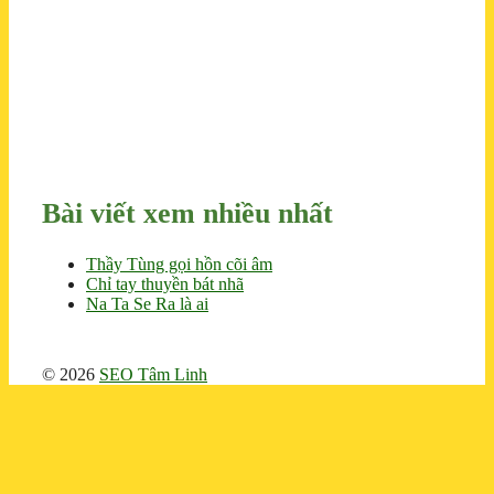
Bài viết xem nhiều nhất
Thầy Tùng gọi hồn cõi âm
Chỉ tay thuyền bát nhã
Na Ta Se Ra là ai
© 2026
SEO Tâm Linh