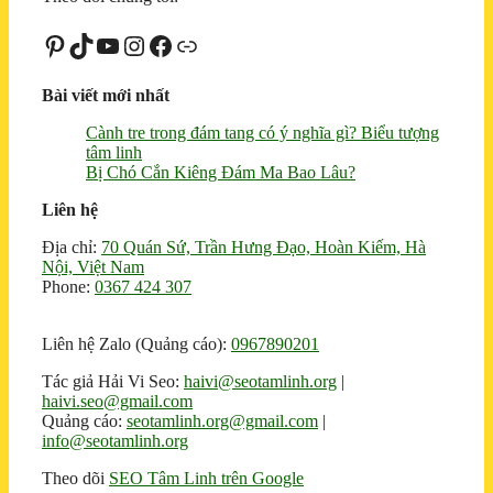
Pinterest
TikTok
Youtube
Instagram
Facebook
Liên kết
Bài viết mới nhất
Cành tre trong đám tang có ý nghĩa gì? Biểu tượng
tâm linh
Bị Chó Cắn Kiêng Đám Ma Bao Lâu?
Liên hệ
Địa chỉ:
70 Quán Sứ, Trần Hưng Đạo, Hoàn Kiếm, Hà
Nội, Việt Nam
Phone:
0367 424 307
Liên hệ Zalo (Quảng cáo):
0967890201
Tác giả Hải Vi Seo:
haivi@seotamlinh.org
|
haivi.seo@gmail.com
Quảng cáo:
seotamlinh.org@gmail.com
|
info@seotamlinh.org
Theo dõi
SEO Tâm Linh trên Google