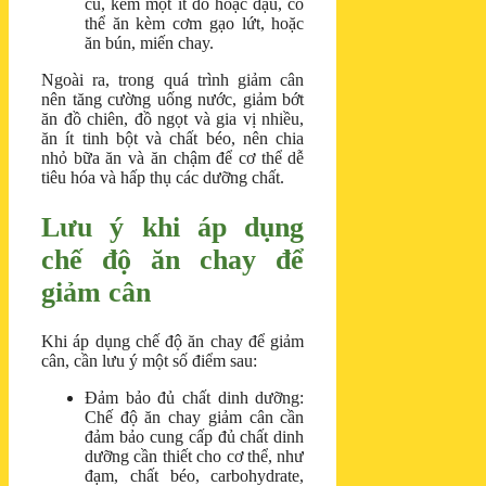
củ, kèm một ít đỗ hoặc đậu, có
thể ăn kèm cơm gạo lứt, hoặc
ăn bún, miến chay.
Ngoài ra, trong quá trình giảm cân
nên tăng cường uống nước, giảm bớt
ăn đồ chiên, đồ ngọt và gia vị nhiều,
ăn ít tinh bột và chất béo, nên chia
nhỏ bữa ăn và ăn chậm để cơ thể dễ
tiêu hóa và hấp thụ các dưỡng chất.
Lưu ý khi áp dụng
chế độ ăn chay để
giảm cân
Khi áp dụng chế độ ăn chay để giảm
cân, cần lưu ý một số điểm sau:
Đảm bảo đủ chất dinh dưỡng:
Chế độ ăn chay giảm cân cần
đảm bảo cung cấp đủ chất dinh
dưỡng cần thiết cho cơ thể, như
đạm, chất béo, carbohydrate,