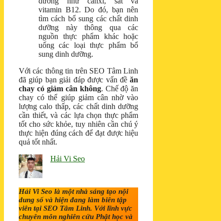
dưỡng như canxi, sắt và
vitamin B12. Do đó, bạn nên
tìm cách bổ sung các chất dinh
dưỡng này thông qua các
nguồn thực phẩm khác hoặc
uống các loại thực phẩm bổ
sung dinh dưỡng.
Với các thông tin trên SEO Tâm Linh
đã giúp bạn giải đáp được vấn đề
ăn
chay có giảm cân không
. Chế độ ăn
chay có thể giúp giảm cân nhờ vào
lượng calo thấp, các chất dinh dưỡng
cần thiết, và các lựa chọn thực phẩm
tốt cho sức khỏe, tuy nhiên cần chú ý
thực hiện đúng cách để đạt được hiệu
quả tốt nhất.
Hải Vi Seo
Hải Vi Seo là một nhà sáng tạo nội
dung số và hiện đang làm biên tập
viên tại SEO Tâm Linh. Với lĩnh vực
chuyên môn nghiên cứu Phật học và