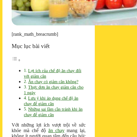
[rank_math_breacrumb]
Mục lục bài viết
Lợi ích của chế độ ăn chay đối
với giảm cân
Ăn chay có giảm cân không?
Thực đơn ăn chay giảm cân cho
1 ngày
Lưu ý khi áp dụng chế độ ăn
chay để giảm cân
Những sai lầm cần tránh khi ăn
chay để giảm cân
Với những lợi ích vượt trội về sức
khỏe mà chế độ
ăn chay
mang lại,
không ít người quan tâm đến câu hỏi: